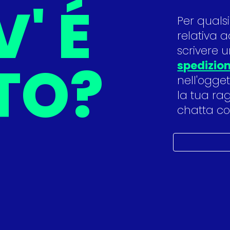
' É 
Per qualsi
relativa a
ITO?
spedizion
nell'ogget
la tua rag
chatta co